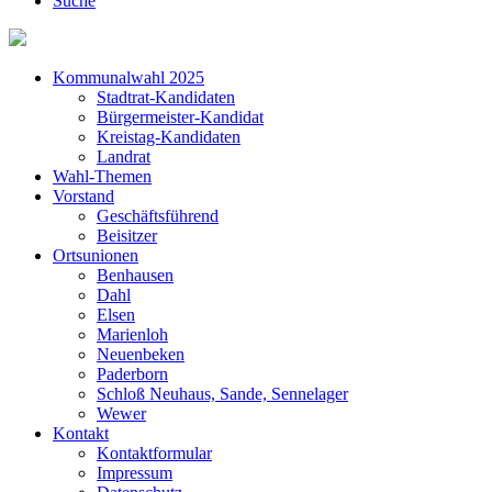
Suche
Kommunalwahl 2025
Stadtrat-Kandidaten
Bürgermeister-Kandidat
Kreistag-Kandidaten
Landrat
Wahl-Themen
Vorstand
Geschäftsführend
Beisitzer
Ortsunionen
Benhausen
Dahl
Elsen
Marienloh
Neuenbeken
Paderborn
Schloß Neuhaus, Sande, Sennelager
Wewer
Kontakt
Kontaktformular
Impressum